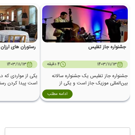
جشنواره جاز تفلیس
رستوران های ارزان
1403/11/13
4 دقیقه
1403/11/13
جشنواره جاز تفلیس یک جشنواره سالانه
یکی از مواردی که د
بین‌المللی موزیک جاز است و یکی از
است پیدا کردن رستو
پرطرفدارترین فستیوال‌های دنیا در کنار
است چرا که این شه
ادامه مطلب
فستیوال‌های جهانی محبوب دیگر است .
برای بازدید از گرج