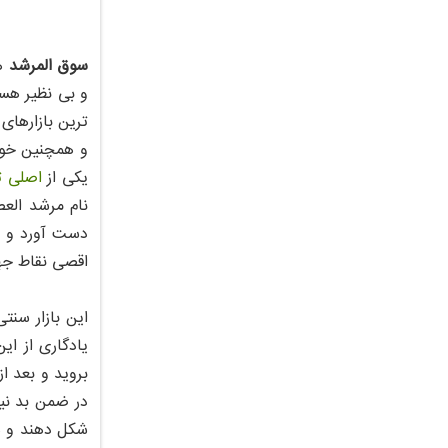
سوق المرشد
هم
و بی نظیر هست
ترین بازارهای
و همچنین خوب 
یکی از
اصلی ت
نام مرشد الع
دست آورد و ت
اقصی نقاط جه
این بازار سنت
یادگاری از ای
بروید و بعد ا
در ضمن بد نیس
شکل دهند و هم