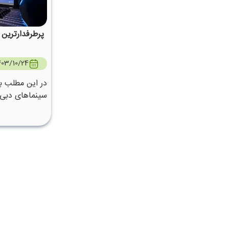
پرطرفدارترین
403/10/24
در این مطلب ب
سینماهای دبی 
ایم.